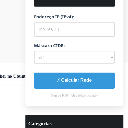
Endereço IP (IPv4):
Máscara CIDR:
ker no Ubuntu
⚡ Calcular Rede
Blog do KDS · blogdokdsti.com.br
Categorias