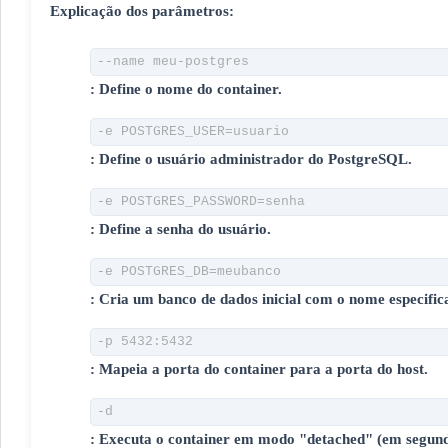
Explicação dos parâmetros:
--name meu-postgres
: Define o nome do container.
-e POSTGRES_USER=usuario
: Define o usuário administrador do PostgreSQL.
-e POSTGRES_PASSWORD=senha
: Define a senha do usuário.
-e POSTGRES_DB=meubanco
: Cria um banco de dados inicial com o nome especific
-p 5432:5432
: Mapeia a porta do container para a porta do host.
-d
: Executa o container em modo "detached" (em segund