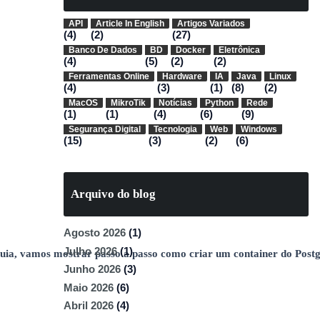
API
Article In English
Artigos Variados
(4)
(2)
(27)
Banco De Dados
BD
Docker
Eletrônica
(4)
(5)
(2)
(2)
Ferramentas Online
Hardware
IA
Java
Linux
(4)
(3)
(1)
(8)
(2)
MacOS
MikroTik
Notícias
Python
Rede
(1)
(1)
(4)
(6)
(9)
Segurança Digital
Tecnologia
Web
Windows
(15)
(3)
(2)
(6)
Arquivo do blog
Agosto 2026
(1)
Julho 2026
(1)
 guia, vamos mostrar passo a passo como criar um container do Pos
Junho 2026
(3)
Maio 2026
(6)
Abril 2026
(4)