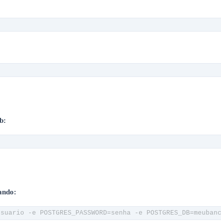
b:
ando:
usuario -e POSTGRES_PASSWORD=senha -e POSTGRES_DB=meuban