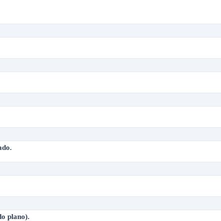
ado.
o plano).