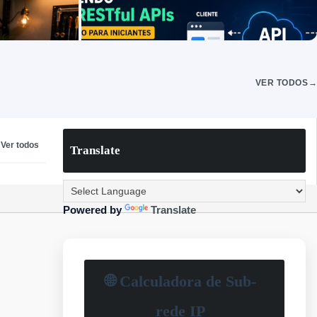
VER TODOS
Ver todos
Translate
ARTIGOS VARIADOS
l do
Entendendo e Documentando REST / RESTful
: Guia Completo
APIs: guia completo para iniciantes
10 abr 2026
Powered by
Translate
-->
🌐 Calculadora de Sub-
rede IP