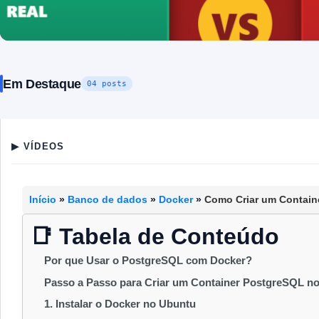
Em Destaque
04 posts
SEGURANÇA CIBERNÉTICA
Segurança cibernética Como proteger 
SEGURANÇA DIGITAL
por
Blog do KDS
–
30 abr 2026
▶ VÍDEOS
Deepfakes e Phishing Com IA: Como Identifica
Cilada [2026]
by
Redação Tech
17 jun 2026
Início
»
Banco de dados
»
Docker
»
Como Criar um Contain
📑 Tabela de Conteúdo
Por que Usar o PostgreSQL com Docker?
Passo a Passo para Criar um Container PostgreSQL n
1. Instalar o Docker no Ubuntu