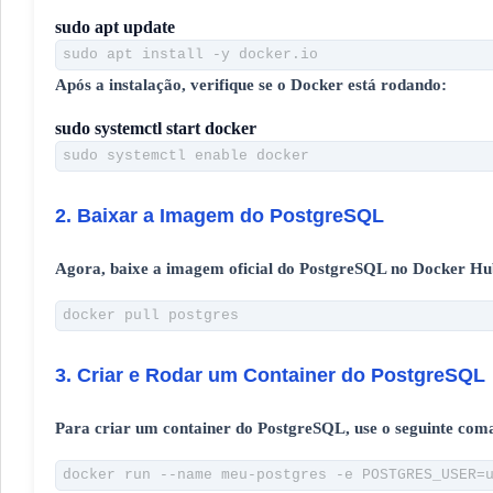
sudo apt update
sudo apt install -y docker.io
Após a instalação, verifique se o Docker está rodando:
sudo systemctl start docker
sudo systemctl enable docker
2. Baixar a Imagem do PostgreSQL
Agora, baixe a imagem oficial do PostgreSQL no Docker Hu
docker pull postgres
3. Criar e Rodar um Container do PostgreSQL
Para criar um container do PostgreSQL, use o seguinte com
docker run --name meu-postgres -e POSTGRES_USER=